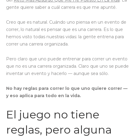
gente quiere saber a cuál carrera es que me apunté.
Creo que es natural. Cuándo uno piensa en un evento de
correr, lo natural es pensar que es una carrera. Es lo que
hemos visto todas nuestras vidas: la gente entrena para
correr una carrera organizada.
Pero claro que uno puede entrenar para correr un evento
que no es una carrera organizada. Claro que uno se puede
inventar un evento y hacerlo — aunque sea sólo.
No hay reglas para correr lo que uno quiere correr —
y eso aplica para todo en la vida.
El juego no tiene
reglas, pero alguna