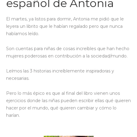
español de Antonia
El martes, ya listos para dormir, Antonia me pidió que le
leyera un librito que le habían regalado pero que nunca
habíamos leído.
Son cuentas para niñas de cosas increíbles que han hecho
mujeres poderosas en contribución a la sociedad/mundo.
Leímos las 3 historias increíblemente inspiradoras y
necesarias.
Pero lo más épico es que al final del libro vienen unos
ejercicios donde las niñas pueden escribir ellas qué quieren
hacer por el mundo, qué quieren cambiar y cómo lo
harían.