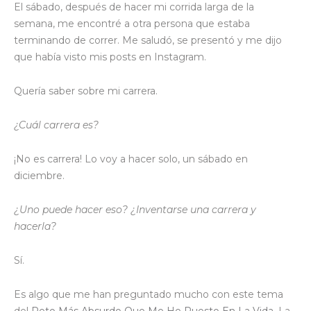
El sábado, después de hacer mi corrida larga de la
semana, me encontré a otra persona que estaba
terminando de correr. Me saludó, se presentó y me dijo
que había visto mis posts en Instagram.
Quería saber sobre mi carrera.
¿Cuál carrera es?
¡No es carrera! Lo voy a hacer solo, un sábado en
diciembre.
¿Uno puede hacer eso? ¿Inventarse una carrera y
hacerla?
Sí.
Es algo que me han preguntado mucho con este tema
del
Reto Más Absurdo Que Me He Puesto En La Vida
. La