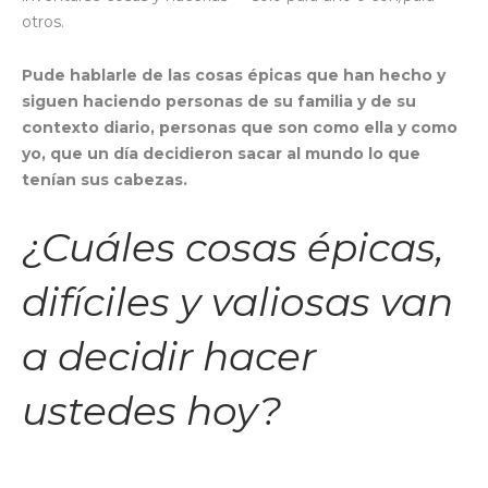
otros.
Pude hablarle de las cosas épicas que han hecho y
siguen haciendo personas de su familia y de su
contexto diario, personas que son como ella y como
yo, que un día decidieron sacar al mundo lo que
tenían sus cabezas.
¿Cuáles cosas épicas,
difíciles y valiosas van
a decidir hacer
ustedes hoy?