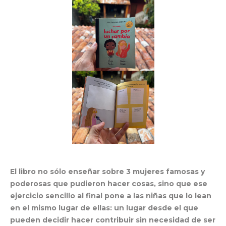
El libro no sólo enseñar sobre 3 mujeres famosas y
poderosas que pudieron hacer cosas, sino que ese
ejercicio sencillo al final pone a las niñas que lo lean
en el mismo lugar de ellas: un lugar desde el que
pueden decidir hacer contribuir sin necesidad de ser