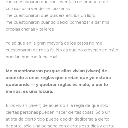
me cuestionaron que me inventara un producto de
comida para vender en pizzerías;
me cuestionaron que quisiera escribir un libro;
me cuestionaron cuando decidí comenzar a dar mis
propias charlas y talleres...
Yo sé que en la gran mayoría de los casos no me
cuestionaron de mala fe. No es que no creyeran en mí, o
querían que me fuera mal.
Me cuestionaron porque ellos vivían (viven) de
acuerdo a unas reglas que creían que yo estaba
quebrando — y quebrar reglas es malo, o por lo
menos, es una locura.
Ellos vivían (viven) de acuerdo a la regla de que sólo
ciertas personas pueden hacer ciertas cosas. Sólo un
atleta de cierto tipo puede decidir dedicarse a cierto
deporte, sólo una persona con ciertos estudios y cierto