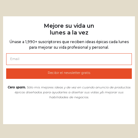
Mejore su vida un
lunes a la vez
Únase a 1,990+ suscriptores que reciben ideas épicas cada lunes
para mejorar su vida profesional y personal.
Cero spam.
Sólo mis mejores ideas y de vez en cuando anuncio de productos
épicos diseñados para ayudarles a diseñar sus vidas y/o mejorar sus
habilidades de negocios.