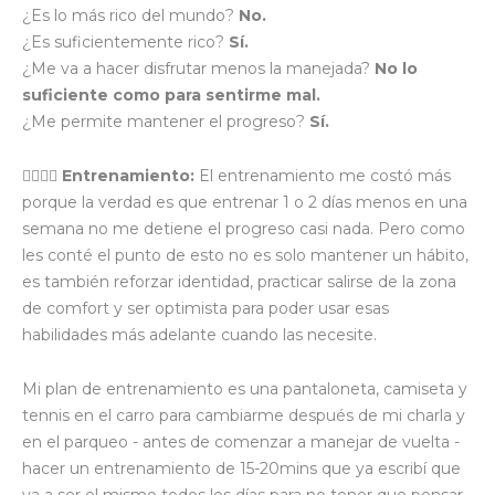
¿Es lo más rico del mundo?
No.
¿Es suficientemente rico?
Sí.
¿Me va a hacer disfrutar menos la manejada?
No lo
suficiente como para sentirme mal.
¿Me permite mantener el progreso?
Sí.
🏋️‍♂️🏃‍♂️
Entrenamiento:
El entrenamiento me costó más
porque la verdad es que entrenar 1 o 2 días menos en una
semana no me detiene el progreso casi nada. Pero como
les conté el punto de esto no es solo mantener un hábito,
es también reforzar identidad, practicar salirse de la zona
de comfort y ser optimista para poder usar esas
habilidades más adelante cuando las necesite.
Mi plan de entrenamiento es una pantaloneta, camiseta y
tennis en el carro para cambiarme después de mi charla y
en el parqueo - antes de comenzar a manejar de vuelta -
hacer un entrenamiento de 15-20mins que ya escribí que
va a ser el mismo todos los días para no tener que pensar