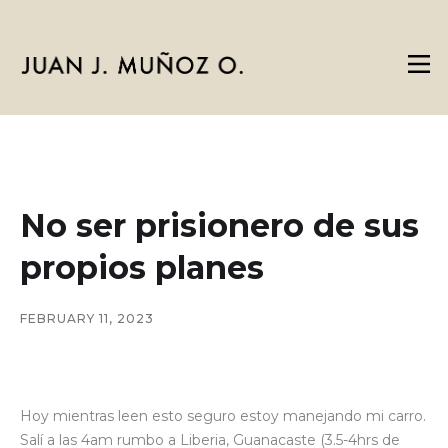
No ser prisionero de sus
propios planes
FEBRUARY 11, 2023
Hoy mientras leen esto seguro estoy manejando mi carro.
Salí a las 4am rumbo a Liberia, Guanacaste (3.5-4hrs de